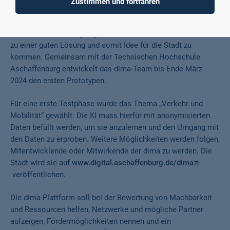
Zustimmen und fortfahren
Künstlicher Intelligenz (KI). Das Besondere daran ist, dass sie
die Bürgerinnen und Bürger mit der Design-Thinking-Methode
durch die Anwendung begleiten wird, um von einem Problem
zu einer guten Lösung und somit Idee für die Stadt zu
kommen. Gemeinsam mit der Technischen Hochschule
Aschaffenburg entwickelt das dima-Team bis Ende März
2024 den ersten Prototypen.
Für eine erste Testphase wurde das Thema „Verkehr und
Mobilität“ gewählt. Die KI muss hierfür mit anonymisierten
Daten befüllt werden, um sie anzulernen und den Umgang mit
den Daten zu erproben. Weitere Möglichkeiten werden folgen,
Mitentwicklende oder Mitwirkende der dima zu werden. Die
Stadt wird sie auf
www.digital.aschaffenburg.de/dima
veröffentlichen.
Die dima-Plattform soll bei der Bewertung von Machbarkeit
und Ressourcen helfen, Netzwerke und mögliche Partner
aufzeigen, Fördermöglichkeiten nennen und ein