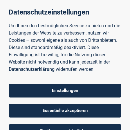
Datenschutzeinstellungen
Um Ihnen den bestmöglichen Service zu bieten und die
Leistungen der Website zu verbessern, nutzen wir
Cookies – sowohl eigene als auch von Drittanbietern.
Diese sind standardmäßig deaktiviert. Diese
Einwilligung ist freiwillig, für die Nutzung dieser
Website nicht notwendig und kann jederzeit in der
Datenschutzerklärung
widerrufen werden.
v. l. n. r.: Judith Gerlach (Bayerische Staatsministerin für Digitales), Eric
Leiderer (Bürgermeister der Stadt Aschaffenburg) und Prof. Dr. Eva-
Maria Beck-Meuth (Präsidentin der TH Aschaffenburg) Foto: Ralf Hettler
Einstellungen
Der Zukunftsassistent dima
Essentielle akzeptieren
Die dima will Bürgerinnen und Bürger zur Entwicklung von
Ideen und Projekten mit digitalen Mitteln ermuntern.
Herzstück ist eine digitale Plattform mit integrierter