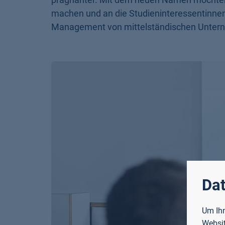
machen und an die Studieninteressentinne
Management von mittelständischen Unterneh
Dat
Um Ihn
Websit