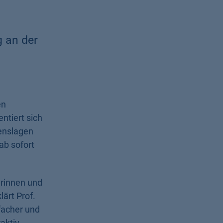
 an der
en
ntiert sich
enslagen
ab sofort
erinnen und
lärt Prof.
facher und
aktiv