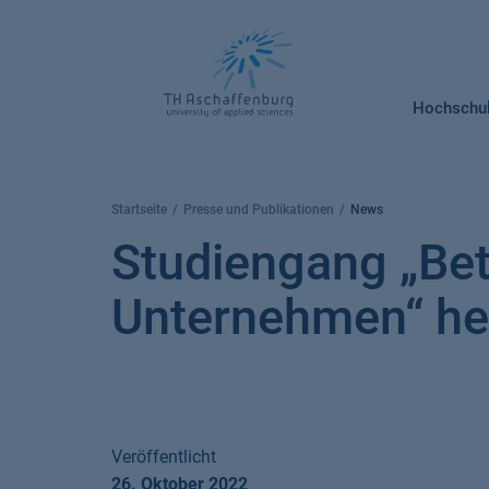
Springe
zum
Inhalt
Hochschu
Startseite
Presse und Publikationen
News
Studiengang „Betr
Unternehmen“ hei
Veröffentlicht
26. Oktober 2022