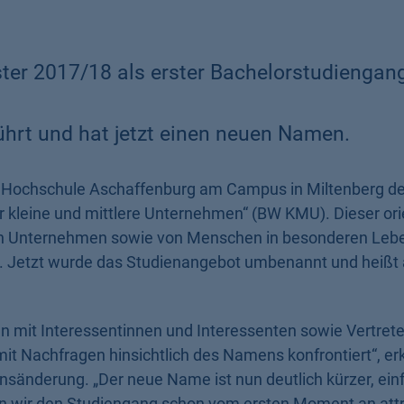
r 2017/18 als erster Bachelorstudiengang
hrt und hat jetzt einen neuen Namen.
en Hochschule Aschaffenburg am Campus in Miltenberg d
r kleine und mittlere Unternehmen“ (BW KMU). Dieser orie
hen Unternehmen sowie von Menschen in besonderen Leb
en. Jetzt wurde das Studienangebot umbenannt und heißt 
en mit Interessentinnen und Interessenten sowie Vertret
it Nachfragen hinsichtlich des Namens konfrontiert“, erk
ensänderung. „Der neue Name ist nun deutlich kürzer, ein
 wir den Studiengang schon vom ersten Moment an attr