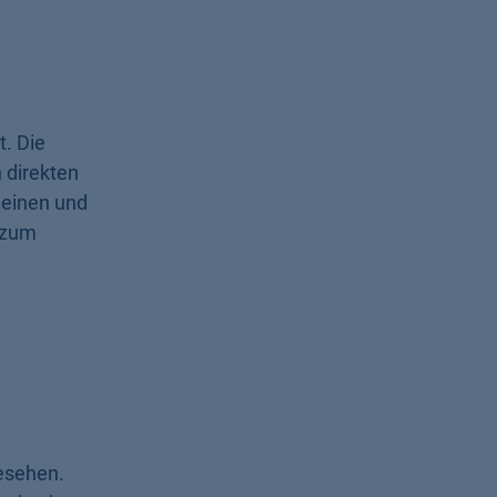
. Die
 direkten
leinen und
 zum
esehen.