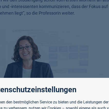
n und -interessenten kommunizieren, dass der Fokus au
men liegt“, so die Professorin weiter.
enschutzeinstellungen
en den bestmöglichen Service zu bieten und die Leistungen der
e zu verbessern, nutzen wir Cookies – sowohl eigene als auch 