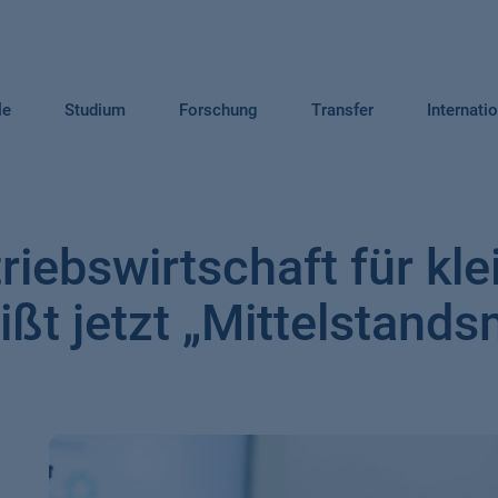
le
Studium
Forschung
Transfer
Internati
iebswirtschaft für kle
ßt jetzt „Mittelstan