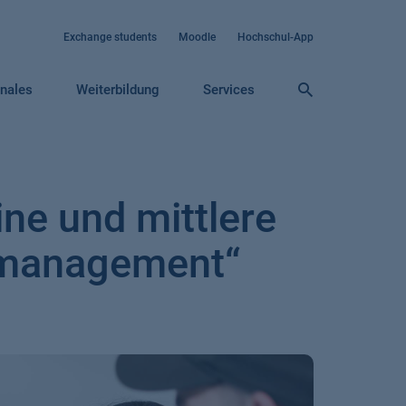
Exchange students
Moodle
Hochschul-App
onales
Weiterbildung
Services
ine und mittlere
dsmanagement“