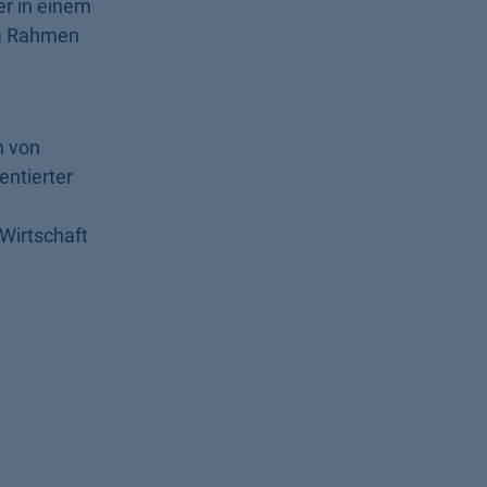
er in einem
im Rahmen
n von
entierter
Wirtschaft