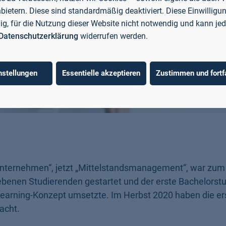
nbietern. Diese sind standardmäßig deaktiviert. Diese Einwilligun
llig, für die Nutzung dieser Website nicht notwendig und kann jed
Datenschutzerklärung
widerrufen werden.
nstellungen
Essentielle akzeptieren
Zustimmen und fortf
e Unternehmen“, jetzt „Mittelstandsmanagement“, war zum
benen Studierenden gestartet und der erste Bachelorst
Learning-Konzept umsetzte. Im Herbst 2020 haben die ers
acht.