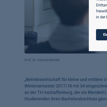
Dritta
freiwi
in der
Ei
Prof. Dr. Victoria Bertels
„Betriebswirtschaft für kleine und mittler
Wintersemester 2017/18 mit 34 eingeschrie
an der TH Aschaffenburg, der ein Blended-
Studierenden ihren Bachelorabschluss gem