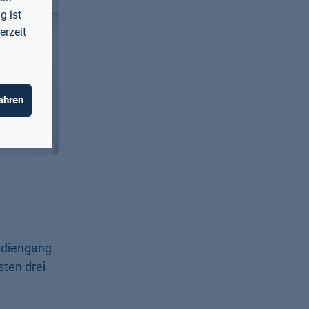
g ist
erzeit
ahren
udiengang
ten drei