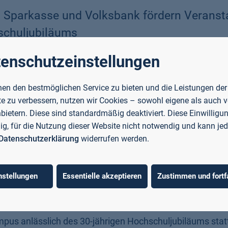
g: Sparkasse und Volksbank fördern Verans
schuljubiläums
enschutzeinstellungen
 30-jähriges Bestehen feiert, freut sich über eine großzü
0 Euro fördern die Sparkasse Aschaffenburg Miltenberg un
en den bestmöglichen Service zu bieten und die Leistungen der
nstaltungen im Jubiläumsjahr der Hochschule.
e zu verbessern, nutzen wir Cookies – sowohl eigene als auch 
nbietern. Diese sind standardmäßig deaktiviert. Diese Einwilligun
ter Volksbank Rhein/Main, und Jürgen Schäfer,
llig, für die Nutzung dieser Website nicht notwendig und kann jed
ffenburg Miltenberg überreichten am Freitag symbolisc
Datenschutzerklärung
widerrufen werden.
identin
Prof. Dr. Eva-Maria Beck-Meuth
und den Vizep
. Dr. Ivo Schäfer
.
nstellungen
Essentielle akzeptieren
Zustimmen und fortf
nd Volksbank ihre langjährige Verbundenheit mit der Ho
llschaftliches Engagement in der Region zu fördern.
pus anlässlich des 30-jährigen Hochschuljubiläums stattf