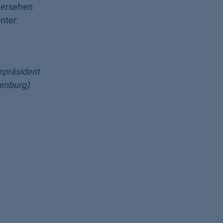
dersehen
nter:
zepräsident
fenburg)