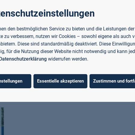
enschutzeinstellungen
en den bestmöglichen Service zu bieten und die Leistungen der
e zu verbessern, nutzen wir Cookies – sowohl eigene als auch 
Druckauflage reduziert und auch diese Ausgabe wieder kl
nbietern. Diese sind standardmäßig deaktiviert. Diese Einwilligun
-Papier aus verantwortungsvollen Quellen verwendet.
llig, für die Nutzung dieser Website nicht notwendig und kann jed
Datenschutzerklärung
widerrufen werden.
umentieren, bestätigt die Stiftung Unternehmen Wald, d
Bäume gepflanzt werden. AQ Green TeC bestätigt, dass d
issionen durch CO₂ vollständig kompensiert wurde.
nstellungen
Essentielle akzeptieren
Zustimmen und fortf