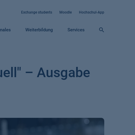
Exchange students
Moodle
Hochschul-App
onales
Weiterbildung
Services
ell" – Ausgabe