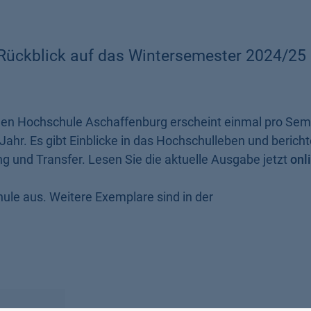
ückblick auf das Wintersemester 2024/25 is
en Hochschule Aschaffenburg erscheint einmal pro Sem
ahr. Es gibt Einblicke in das Hochschulleben und bericht
g und Transfer. Lesen Sie die aktuelle Ausgabe jetzt
onl
ule aus. Weitere Exemplare sind in der