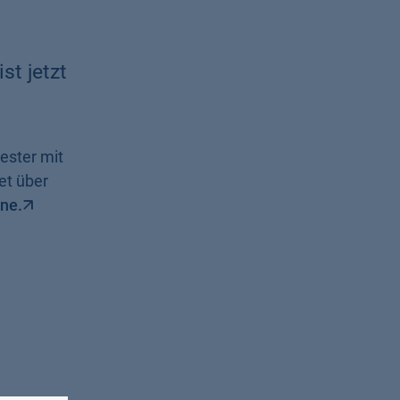
t jetzt
ester mit
et über
ine.