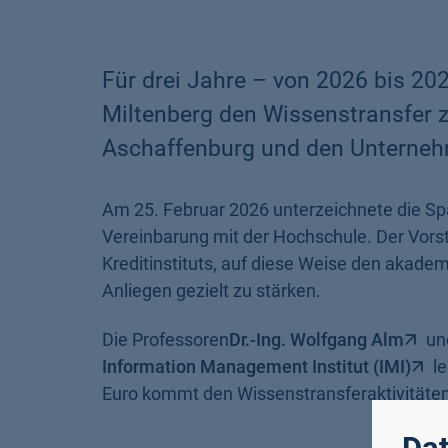
Für drei Jahre – von 2026 bis 20
Miltenberg den Wissenstransfer 
Aschaffenburg und den Unterneh
Am 25. Februar 2026 unterzeichnete die S
Vereinbarung mit der Hochschule. Der Vorst
Kreditinstituts, auf diese Weise den akade
Anliegen gezielt zu stärken.
Die Professoren
Dr.-Ing. Wolfgang Alm
un
Information Management Institut (IMI)
le
Euro kommt den Wissenstransferaktivitäten