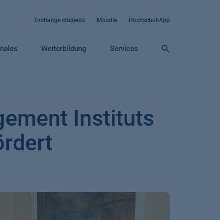
Exchange students
Moodle
Hochschul-App
onales
Weiterbildung
Services
ement Instituts
ördert