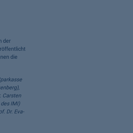
n der
öffentlicht
nnen die
 Sparkasse
tenberg),
r. Carsten
 des IMI)
. Dr. Eva-