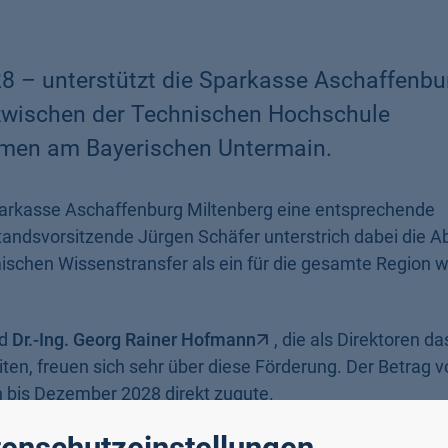
28 – unterstützt die Sparkasse Aschaffenbu
zwischen der Technischen Hochschule
men am Bayerischen Untermain.
parkasse Aschaffenburg Miltenberg eine entsprechende
andsvorsitzende Jürgen Schäfer unterstrich dabei die A
mischen Wissenstransfer als ein für die gesamte Region w
d
Dr.-Ing. Georg Rainer Hofmann
, die als Direktoren da
iten, freuen sich sehr über diese Förderung. Der Betrag 
 bis Dezember 2028 direkt zugute.