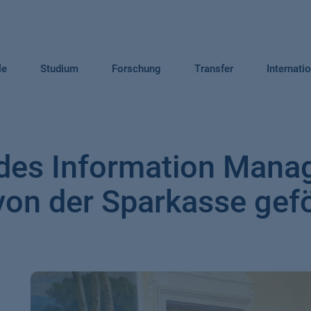
le
Studium
Forschung
Transfer
Internati
des Information Manag
von der Sparkasse gef