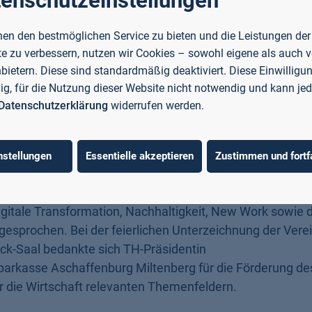
enschutzeinstellungen
gitale Transformation bis hin zu
en den bestmöglichen Service zu bieten und die Leistungen der
e zu verbessern, nutzen wir Cookies – sowohl eigene als auch 
nbietern. Diese sind standardmäßig deaktiviert. Diese Einwilligun
in der gewerblichen Wirtschaft und öffentlichen Verwaltu
llig, für die Nutzung dieser Website nicht notwendig und kann jed
nt und Strukturwandel“ des
Datenschutzerklärung
widerrufen werden.
nd Transfer (ZeWiS)
spielt der Wissenstransfer des IMI
 mittelständische Unternehmen.
nstellungen
Essentielle akzeptieren
Zustimmen und fortf
hier konkrete Aktivitäten zum Wissenstransfer um, nicht 
onds (ESF) geförderten Projekte, wie
mainproject
. Es
igitale Transformation, Nachhaltigkeit, New Work sowie d
sprochen. Bei der feierlichen Unterzeichnung der Vere
k-Saal bedankte sich TH-Präsidentin
parkasse Aschaffenburg Miltenberg für die Förderung de
ür die Wirtschaft relevanten Themenfeldern.