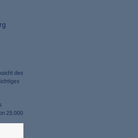
rg
bsicht des
ichtiges
s
von 25.000