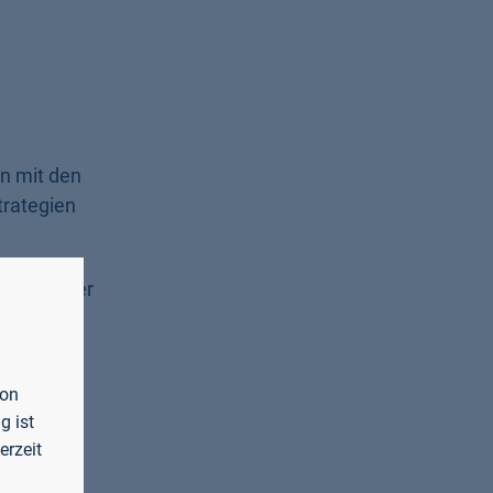
n mit den
trategien
rian Reuter
. Susan
nt inkl.
von
ntierte
g ist
achteilen.
erzeit