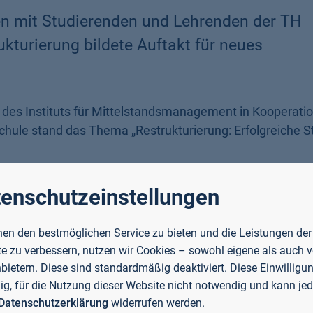
en mit Studierenden und Lehrenden der TH
turierung bildete Auftakt für neues
des Instituts für Mittelstandsmanagement in Kooperatio
chule stand das Thema „Restrukturierung: Erfolgreiche S
r (Wirtschaftsjunior und Organisator des Formats), Flo
enschutzeinstellungen
utsleiterin Prof. Dr. Victoria Bertels beleuchtete Prof. Dr
e von Unternehmenskrisen anhand des klassischen
en den bestmöglichen Service zu bieten und die Leistungen der
ierte sie verschiedene Möglichkeiten zum Krisenmanageme
e zu verbessern, nutzen wir Cookies – sowohl eigene als auch 
its eingetretene Krisen erfolgreich zu bewältigen, präse
nbietern. Diese sind standardmäßig deaktiviert. Diese Einwilligun
ei möglich Restrukturierungsoptionen mit ihren Vor- und N
llig, für die Nutzung dieser Website nicht notwendig und kann jed
Datenschutzerklärung
widerrufen werden.
 als Mitglieder der Wirtschaftsjunioren ihre persönlichen