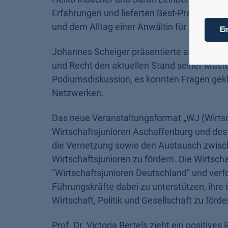
Erfahrungen und lieferten Best-Practise-
und dem Alltag einer Anwältin für Insolvenz
Ei
Johannes Scheiger präsentierte als Stude
und Recht den aktuellen Stand seiner Mast
Podiumsdiskussion, es konnten Fragen gek
Netzwerken.
Das neue Veranstaltungsformat „WJ (Wirtsc
Wirtschaftsjunioren Aschaffenburg und des 
die Vernetzung sowie den Austausch zwisc
Wirtschaftsjunioren zu fördern. Die Wirtsch
"Wirtschaftsjunioren Deutschland" und ver
Führungskräfte dabei zu unterstützen, ihre
Wirtschaft, Politik und Gesellschaft zu förde
Prof. Dr. Victoria Bertels zieht ein positi