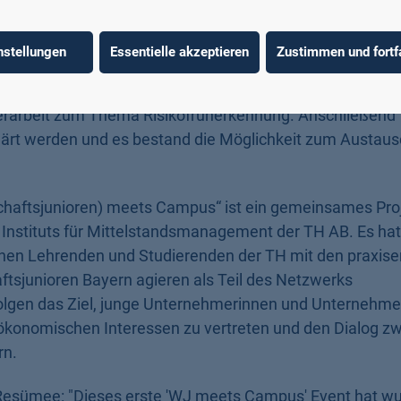
Beispiele aus einem mittelständischen Maschinenbauunte
recht.
nstellungen
Essentielle akzeptieren
Zustimmen und fortf
nt der TH Aschaffenburg aus dem Masterstudiengang Wir
erarbeit zum Thema Risikofrüherkennung. Anschließend f
lärt werden und es bestand die Möglichkeit zum Austau
haftsjunioren) meets Campus“ ist ein gemeinsames Proj
Instituts für Mittelstandsmanagement der TH AB. Es hat
hen Lehrenden und Studierenden der TH mit den praxise
aftsjunioren Bayern agieren als Teil des Netzwerks
folgen das Ziel, junge Unternehmerinnen und Unternehme
 ökonomischen Interessen zu vertreten und den Dialog z
rn.
ves Resümee: "Dieses erste 'WJ meets Campus' Event hat w