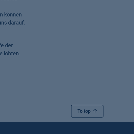
en können
uns darauf,
fe der
e lobten.
To top