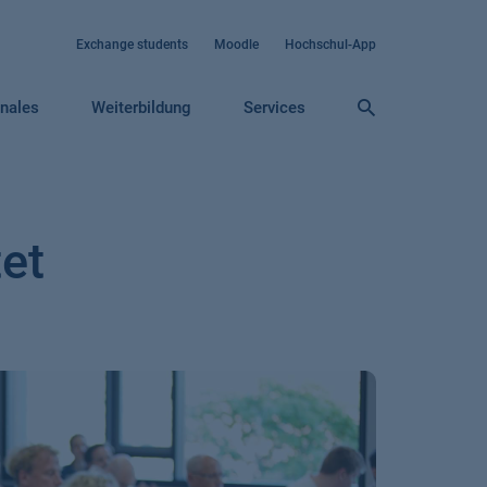
Exchange students
Moodle
Hochschul-App
onales
Weiterbildung
Services
et