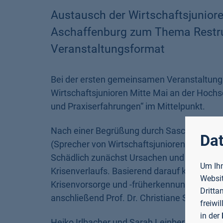
Austausch der Wirtschaftsjunior
Aschaffenburg zum Thema Restruk
Veranstaltungsformat
Bei der ersten gemeinsamen Veranstaltung 
Wirtschaftsjunioren Mitte Mai an der Hochs
und Praxiserfahrungen“ im Mittelpunkt.
Nach einer Begrüßung durch Sascha Schneide
Dat
(Sprecher von Wirtschaftsjunioren) und Instit
Schädlich zunächst Ursachen und Symptom
Um Ihn
Krisenverlaufs. Basierend darauf klassifiz
Websit
Krisenvorsorge und -früherkennung. Um bere
Dritta
anschließend Prof. Dr. Christiane Seidel dr
freiwi
in der
Heiko Irlbacher und Sarah Leinberger teilten