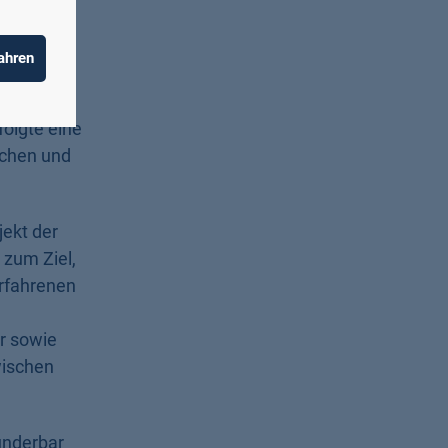
rnehmen
ahren
tschaft
olgte eine
schen und
ekt der
 zum Ziel,
rfahrenen
r sowie
wischen
underbar