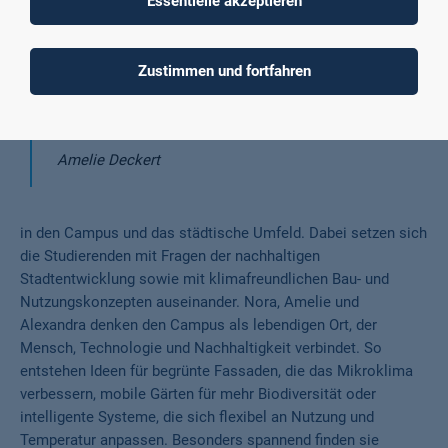
Essentielle akzeptieren
dass dort Platz für PV-Anlagen benötigt wird,
wodurch wir gemeinsam an einer Lösung
Zustimmen und fortfahren
gearbeitet haben, die beide Aspekte verbindet,
sodass sowohl PV-Anlagen als auch eine nutzbare
Dachterrasse realisiert werden können.
“
Amelie Deckert
in den Campus und das städtische Umfeld. Dabei setzen sich
die Studierenden mit Fragen der nachhaltigen
Stadtentwicklung sowie mit klimafreundlichen Bau- und
Nutzungskonzepten auseinander. Nora, Amelie und
Alexandra denken den Campus als lebendigen Ort, der
Mensch, Technologie und Nachhaltigkeit verbindet. So
entstehen Ideen für begrünte Fassaden, die das Mikroklima
verbessern, mobile Gärten für mehr Biodiversität oder
intelligente Systeme, die sich flexibel an Nutzung und
Temperatur anpassen. Besonders spannend finden sie