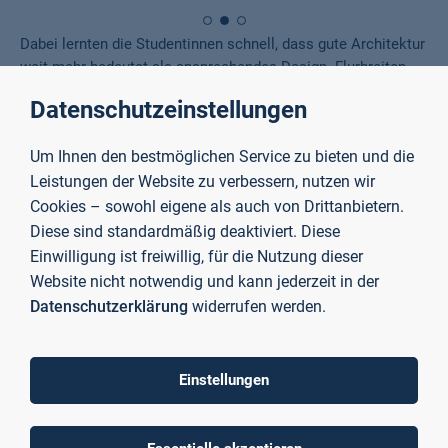
Dabei lernten die Studentinnen schnell, dass gute Architektur
weit mehr bedeutet als ansprechendes Design. Flurbreiten,
Brandabschnitte und Treppenhäuser wurden plötzlich zu
Datenschutzeinstellungen
wichtigen Themen. Aspekte, die im Hochschulalltag meist
unsichtbar bleiben. „Wenn man täglich durch die Hochschule
Um Ihnen den bestmöglichen Service zu bieten und die
läuft, macht man sich darüber eigentlich keine Gedanken“,
Leistungen der Website zu verbessern, nutzen wir
erzählen sie. Genau dieser Blick hinter die Kulissen machte
das Projekt für sie besonders spannend.
Cookies – sowohl eigene als auch von Drittanbietern.
Diese sind standardmäßig deaktiviert. Diese
Einwilligung ist freiwillig, für die Nutzung dieser
„
Wir sind das Projekt mit verschiedenen
Website nicht notwendig und kann jederzeit in der
Inspirationen aus bestehenden Gebäuden und
Datenschutzerklärung
widerrufen werden.
Umfragen angegangen, um herauszufinden,
welche Wünsche und Bedürfnisse die Zielgruppe
tatsächlich hat. Dabei ist aufgefallen, wie viele
Einstellungen
unterschiedliche Aspekte bei der Planung
berücksichtigt werden müssen. Bei Ideen wie einer
Dachterrasse mussten wir auch berücksichtigen,