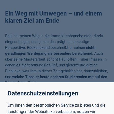
Ein Weg mit Umwegen – und einem
klaren Ziel am Ende
Paul hat seinen Weg in die Immobilienbranche nicht direkt
eingeschlagen, und genau das prägt seine heutige
Perspektive. Rückblickend beschreibt er seinen
nicht
geradlinigen Werdegang als besonders bereichernd
. Auch
über seine Masterarbeit spricht Paul offen – über Phasen, in
denen es nicht reibungslos lief, und gleichzeitig gibt er
Einblicke, was ihm in dieser Zeit geholfen hat, dranzubleiben,
und
welche Tipps er heute anderen Studierenden mit auf den
Weg geben würde
.
Datenschutzeinstellungen
Interview mit Paul Geßner
Um Ihnen den bestmöglichen Service zu bieten und die
Im Interview berichtet er, wie es für ihn nach dem Abitur zunächst in
Leistungen der Website zu verbessern, nutzen wir