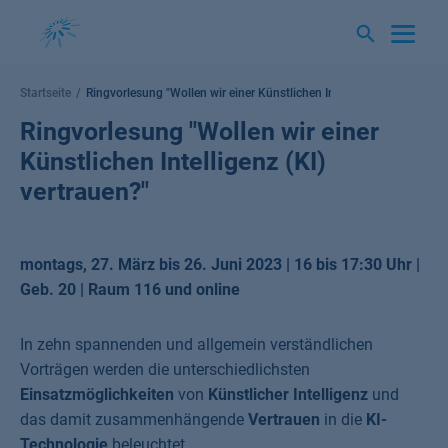
Springe
zum
Inhalt
Startseite
Ringvorlesung "Wollen wir einer Künstlichen Intelligenz (KI) vertrau
Ringvorlesung "Wollen wir einer
Künstlichen Intelligenz (KI)
vertrauen?"
montags, 27. März bis 26. Juni 2023 | 16 bis 17:30 Uhr |
Geb. 20 | Raum 116 und online
In zehn spannenden und allgemein verständlichen
Vorträgen werden die unterschiedlichsten
Einsatzmöglichkeiten
von
Künstlicher Intelligenz
und
das damit zusammenhängende
Vertrauen
in die
KI-
Technologie
beleuchtet.