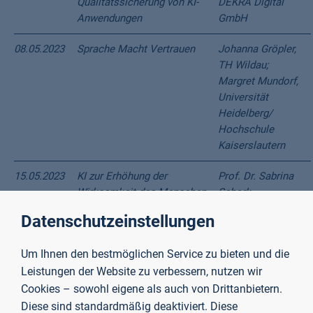
Qualitätssicherung von KI-
DEKRA Digital
Anwendungen
GmbH
08.05.2023
Sprache Macht Vertrauen
Johanna Gröpler,
TH Wildau;
Margret Mundorf,
Universität
Heidelberg/
Hochschule
Kaiserslautern
15.05.2023
KI zur Erhöhung der
Prof. Dr. Sabrina
Wirksamkeit des Menschen
Schork,
- eine Betrachtung aus der
TH
Datenschutzeinstellungen
Perspektive der technischen
Aschaffenburg;
Machbarkeit, der
Katharina Weitz,
Um Ihnen den bestmöglichen Service zu bieten und die
Erklärbarkeit, der Ethik und
Uni Augsburg;
Leistungen der Website zu verbessern, nutzen wir
der Wirtschaftlichkeit
Johannes
Cookies – sowohl eigene als auch von Drittanbietern.
Schrumpf,
Uni Osnabrück
Diese sind standardmäßig deaktiviert. Diese