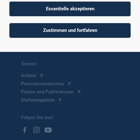
63743 Aschaffenburg
Essentielle akzeptieren
Deutschland
Kontakt
Zustimmen und fortfahren
Telefon
+49 6021 4206 0
info(at)th-ab.de
Service
Anfahrt
Personenverzeichnis
Presse und Publikationen
Stellenangebote
Folgen Sie uns!