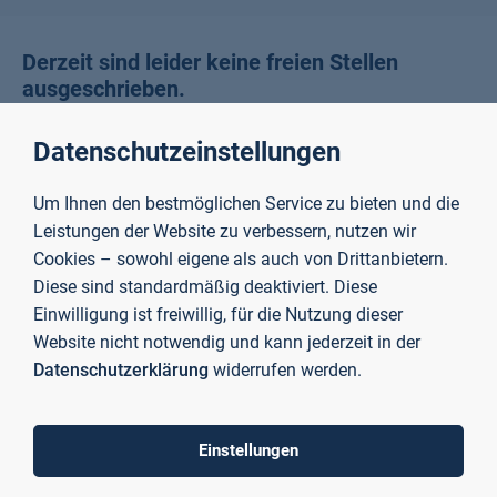
Derzeit sind leider keine freien Stellen
ausgeschrieben.
Datenschutzeinstellungen
To top
Um Ihnen den bestmöglichen Service zu bieten und die
Leistungen der Website zu verbessern, nutzen wir
Cookies – sowohl eigene als auch von Drittanbietern.
Diese sind standardmäßig deaktiviert. Diese
Technische Hochschule
Einwilligung ist freiwillig, für die Nutzung dieser
Aschaffenburg
Website nicht notwendig und kann jederzeit in der
University of Applied Sciences
Datenschutzerklärung
widerrufen werden.
Postanschrift
Einstellungen
Würzburger Straße 45