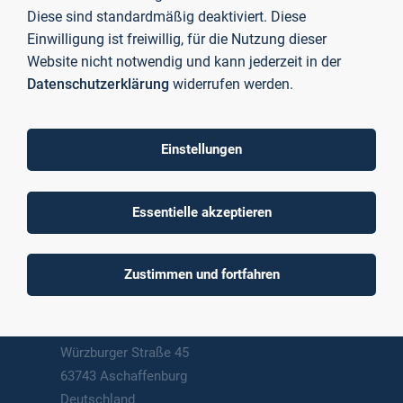
Diese sind standardmäßig deaktiviert. Diese
Einwilligung ist freiwillig, für die Nutzung dieser
Website nicht notwendig und kann jederzeit in der
Datenschutzerklärung
widerrufen werden.
To top
Einstellungen
Technische Hochschule
Essentielle akzeptieren
Aschaffenburg
University of Applied Sciences
Zustimmen und fortfahren
Postanschrift
Würzburger Straße 45
63743 Aschaffenburg
Deutschland