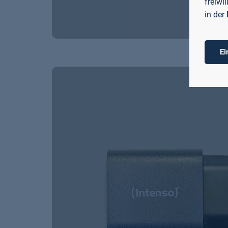
freiwi
in der
Ei