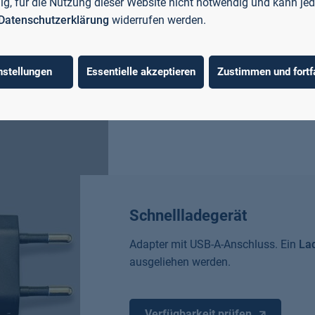
llig, für die Nutzung dieser Website nicht notwendig und kann jed
Datenschutzerklärung
widerrufen werden.
nstellungen
Essentielle akzeptieren
Zustimmen und fortf
Schnellladegerät
Adapter mit USB-A-Anschluss. Ein
La
ausgeliehen werden.
Verfügbarkeit prüfen