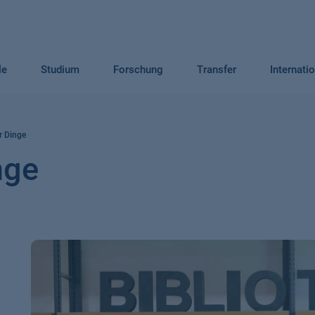
le
Studium
Forschung
Transfer
Internati
r Dinge
nge