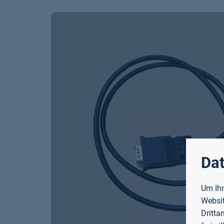
Dat
Um Ihn
Websit
Dritta