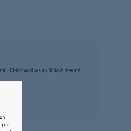
mit HDMI-Anschluss an Bildschirme mit
von
g ist