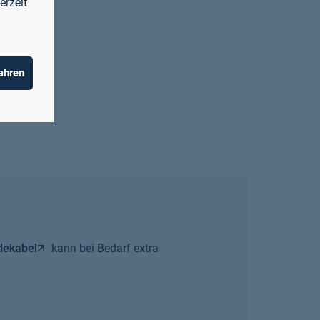
erzeit
ahren
dekabel
kann bei Bedarf extra