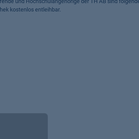
ierende und Hochschulangehörige der TH AB sind folgend
thek kostenlos entleihbar.