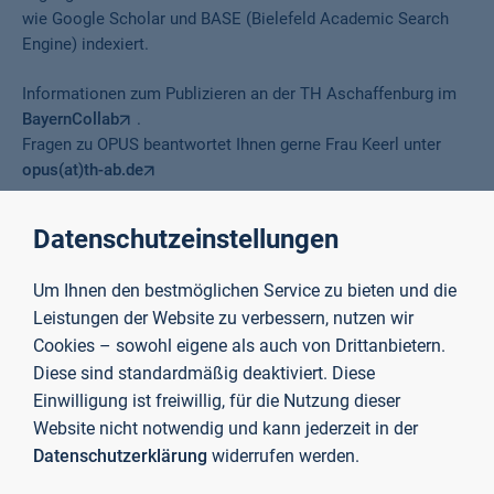
wie Google Scholar und BASE (Bielefeld Academic Search
Engine) indexiert.
Informationen zum Publizieren an der TH Aschaffenburg im
BayernCollab
.
Fragen zu OPUS beantwortet Ihnen gerne Frau Keerl unter
opus(at)th-ab.de
Abschlussarbeiten
Datenschutzeinstellungen
Um Ihnen den bestmöglichen Service zu bieten und die
Abschlussarbeiten von Studierenden der TH AB stehen
Leistungen der Website zu verbessern, nutzen wir
teilweise als gedruckte Exemplare in der Bibliothek zur
Cookies – sowohl eigene als auch von Drittanbietern.
Verfügung. Sie können in der Bibliothek eingesehen werden,
Diese sind standardmäßig deaktiviert. Diese
sind jedoch nicht ausleihbar.
Einwilligung ist freiwillig, für die Nutzung dieser
Website nicht notwendig und kann jederzeit in der
Abschlussarbeiten können über den
Bibliothekskatalog
Datenschutzerklärung
widerrufen werden.
recherchiert werden. Dabei ist sowohl die Suche nach