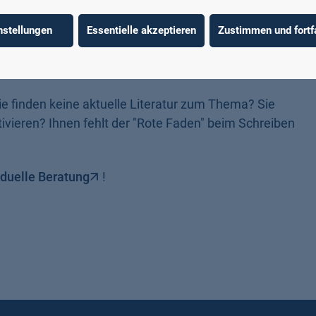
nstellungen
Essentielle akzeptieren
Zustimmen und fortf
ie finden keine aktuelle Literatur zum Thema? Sie
vieren? Ihnen fehlt der "Rote Faden" beim Schreiben
iduelle Beratung
!