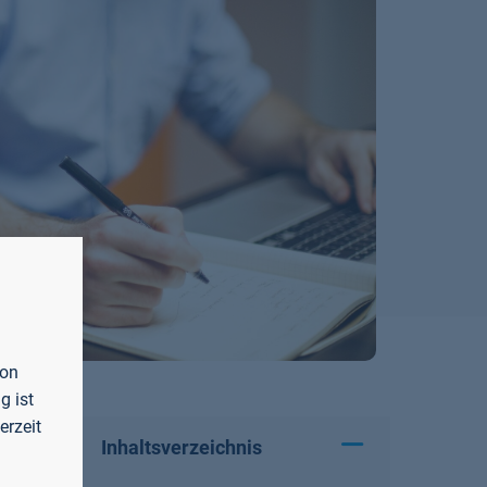
von
g ist
erzeit
Inhaltsverzeichnis