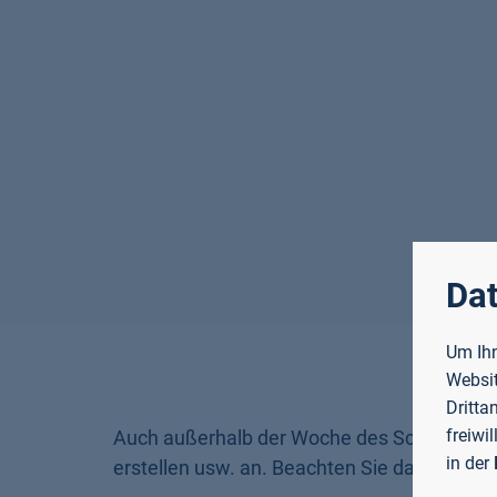
Dat
Um Ihn
Websit
Dritta
freiwi
Auch außerhalb der Woche des Schreibens b
in der
erstellen usw. an. Beachten Sie daher auc