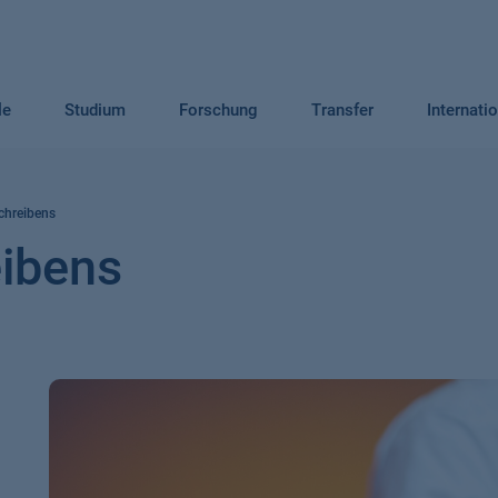
le
Studium
Forschung
Transfer
Internati
chreibens
ibens