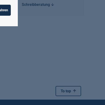
Schreibberatung
ahren
To top