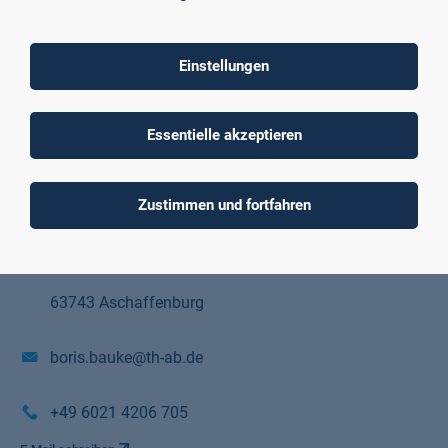
Einstellungen
Prof. Dr. Boris Bauke
Essentielle akzeptieren
Professor Fakultät Wirtschaft und Recht
Würzburger Straße 45
Zustimmen und fortfahren
Raum C01/05/117
63743 Aschaffenburg
boris.bauke@th-ab.de
+49 6021 4206 705