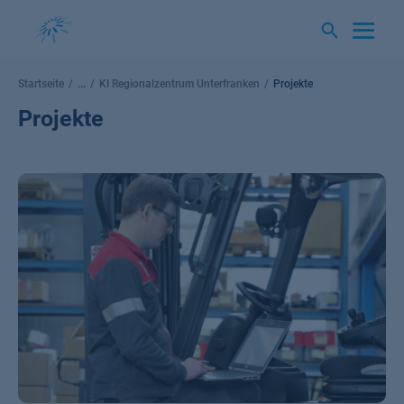
Springe
zum
Inhalt
Startseite
...
KI Regionalzentrum Unterfranken
Projekte
Projekte