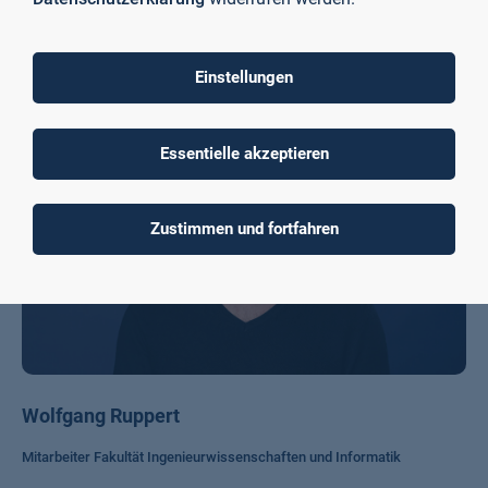
E-Mail schreiben
Team
Einstellungen
Essentielle akzeptieren
Zustimmen und fortfahren
Wolfgang Ruppert
Mitarbeiter Fakultät Ingenieurwissenschaften und Informatik