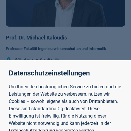
Prof. Dr. Michael Kaloudis
Professor Fakultät Ingenieurwissenschaften und Informatik
Würzburger Straße 45
Datenschutzeinstellungen
Raum C01/49/210
Um Ihnen den bestmöglichen Service zu bieten und die
63743 Aschaffenburg
Leistungen der Website zu verbessern, nutzen wir
Cookies – sowohl eigene als auch von Drittanbietern.
michael.kaloudis@th-ab.de
Diese sind standardmäßig deaktiviert. Diese
Einwilligung ist freiwillig, für die Nutzung dieser
+49 6021 4206 813
Website nicht notwendig und kann jederzeit in der
Datenschutzerklärung
widerrufen werden.