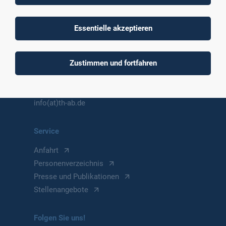
Würzburger Straße 45
Essentielle akzeptieren
63743 Aschaffenburg
Deutschland
Zustimmen und fortfahren
Kontakt
Telefon
+49 6021 4206 0
info(at)th-ab.de
Service
Anfahrt
Personenverzeichnis
Presse und Publikationen
Stellenangebote
Folgen Sie uns!