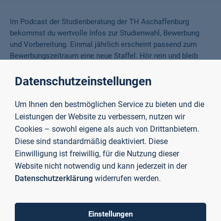
Im Podcast der Studienberatung der TH Aschaffenburg
bekommst du wertvolle Infos zur Studienwahl, Bewerbung
und Vorbereitung. Einmal jährlich erscheint passend zum
Bewerbungszeitraum eine neue Staffel. Hör rein und bleib
bestens informiert!
Datenschutzeinstellungen
To top
Um Ihnen den bestmöglichen Service zu bieten und die
Leistungen der Website zu verbessern, nutzen wir
Cookies – sowohl eigene als auch von Drittanbietern.
Diese sind standardmäßig deaktiviert. Diese
Einwilligung ist freiwillig, für die Nutzung dieser
Technische Hochschule
Website nicht notwendig und kann jederzeit in der
Aschaffenburg
Datenschutzerklärung
widerrufen werden.
University of Applied Sciences
Einstellungen
Postanschrift