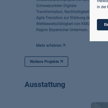
freiwi
Schwerpunkten Digitale
in der
Transformation, Nachhaltigkeit und
Agile Transition zur Stärkung der
Wettbewerbsfähigkeit von KMU in der
Ei
Region Bayerischer Untermain.
Mehr erfahren
Weitere Projekte
Ausstattung