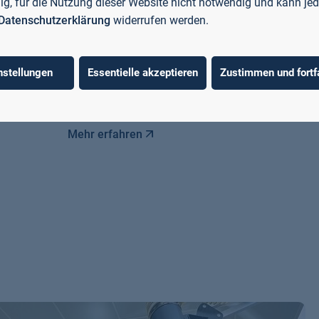
llig, für die Nutzung dieser Website nicht notwendig und kann jed
Bayern, indem Fach- und
Datenschutzerklärung
widerrufen werden.
Führungskräften Methoden aus den
Bereichen Robot Process Automation,
Künstlicher Intelligenz und
nstellungen
Essentielle akzeptieren
Zustimmen und fortf
Ressourceneffizienz gelehrt werden.
Mehr erfahren