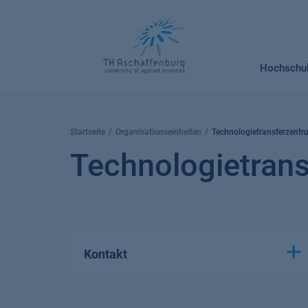
Springe
zum
Inhalt
Hochschu
Startseite
Organisationseinheiten
Technologietransferzent
Technologietran
Kontakt