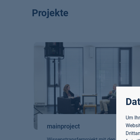
Projekte
Dat
Um Ihn
mainproject
Websit
Dritta
Wissenstransferprojekt mit den