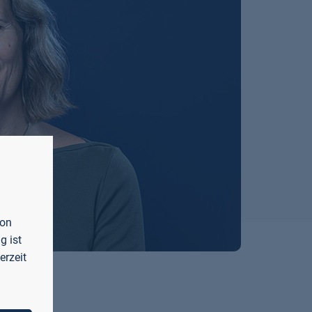
von
g ist
erzeit