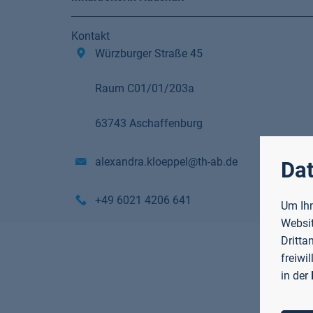
Kontakt
Würzburger Straße 45
Raum C01/01/203a
63743 Aschaffenburg
alexandra.kloeppel@th-ab.de
Dat
+49 6021 4206 641
Um Ihn
Websit
Dritta
freiwi
in der