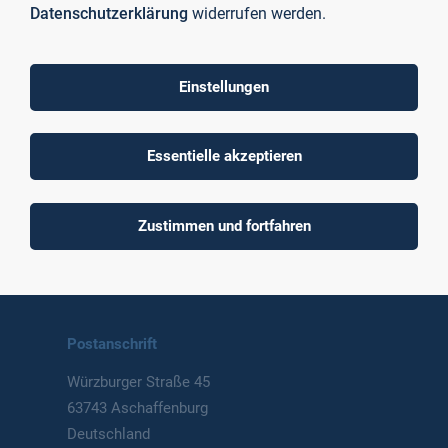
Datenschutzerklärung
widerrufen werden.
Einstellungen
To top
Essentielle akzeptieren
Technische Hochschule
Zustimmen und fortfahren
Aschaffenburg
University of Applied Sciences
Postanschrift
Würzburger Straße 45
63743 Aschaffenburg
Deutschland