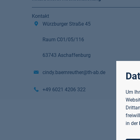
Kontakt
Würzburger Straße 45
Raum C01/05/116
63743 Aschaffenburg
cindy.baernreuther@th-ab.de
Dat
+49 6021 4206 322
Um Ihn
Websit
Dritta
freiwi
in der