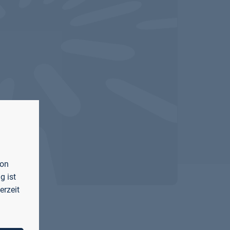
von
g ist
erzeit