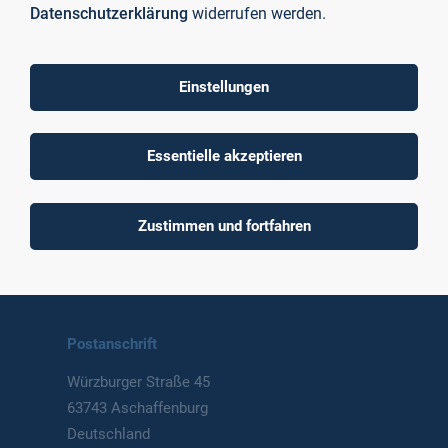
Datenschutzerklärung
widerrufen werden.
Einstellungen
To top
Essentielle akzeptieren
Technische Hochschule
Zustimmen und fortfahren
Aschaffenburg
University of Applied Sciences
Postanschrift
Würzburger Straße 45
63743 Aschaffenburg
Deutschland