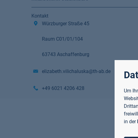
Kontakt
Würzburger Straße 45
Raum C01/01/104
63743 Aschaffenburg
elizabeth.vilichaluska@th-ab.de
Dat
+49 6021 4206 428
Um Ihn
Websit
Dritta
freiwi
in der