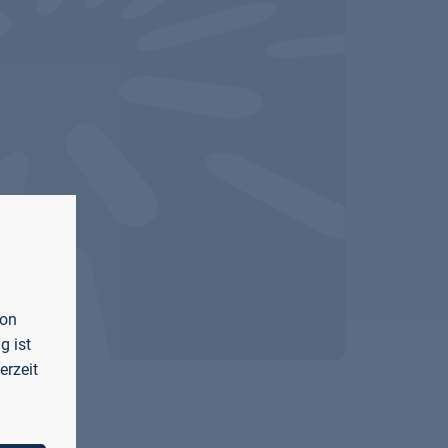
von
g ist
erzeit