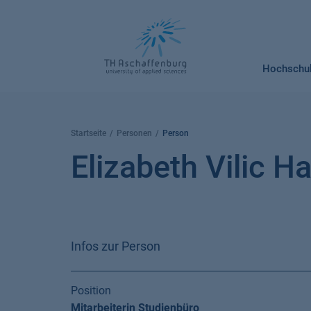
Springe
zum
Inhalt
Hochschu
Startseite
Personen
Person
Elizabeth Vilic H
Infos zur Person
Position
Mitarbeiterin Studienbüro