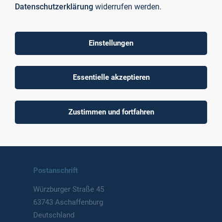
Datenschutzerklärung
widerrufen werden.
Einstellungen
To top
Essentielle akzeptieren
Technische Hochschule
Zustimmen und fortfahren
Aschaffenburg
University of Applied Sciences
Postanschrift
Würzburger Straße 45
63743 Aschaffenburg
Deutschland