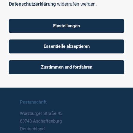
Datenschutzerklärung
widerrufen werden.
Einstellungen
To top
Essentielle akzeptieren
Technische Hochschule
Zustimmen und fortfahren
Aschaffenburg
University of Applied Sciences
Postanschrift
Würzburger Straße 45
63743 Aschaffenburg
Deutschland