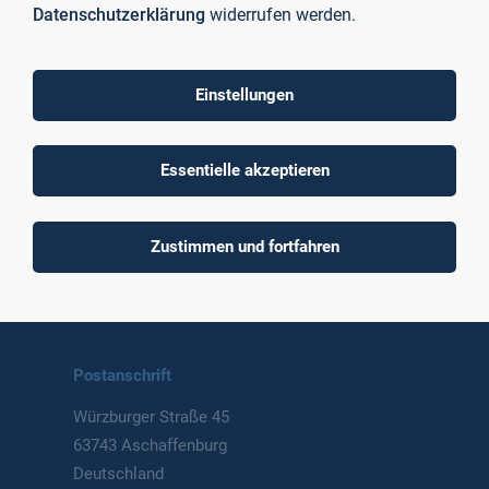
Datenschutzerklärung
widerrufen werden.
Einstellungen
To top
Essentielle akzeptieren
Technische Hochschule
Zustimmen und fortfahren
Aschaffenburg
University of Applied Sciences
Postanschrift
Würzburger Straße 45
63743 Aschaffenburg
Deutschland