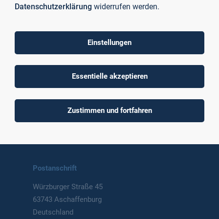
Datenschutzerklärung
widerrufen werden.
Einstellungen
To top
Essentielle akzeptieren
Technische Hochschule
Zustimmen und fortfahren
Aschaffenburg
University of Applied Sciences
Postanschrift
Würzburger Straße 45
63743 Aschaffenburg
Deutschland