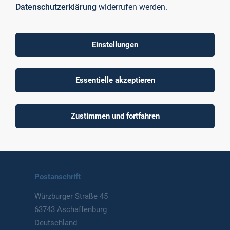
Datenschutzerklärung
widerrufen werden.
Einstellungen
To top
Essentielle akzeptieren
Technische Hochschule
Zustimmen und fortfahren
Aschaffenburg
University of Applied Sciences
Postanschrift
Würzburger Straße 45
63743 Aschaffenburg
Deutschland