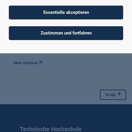
Essentielle akzeptieren
ConnectS UP
ConnectS UP intensivierte die Verbindung zwischen
Zustimmen und fortfahren
Hochschullehre und Unternehmen durch innovative, praxisnahe
Lehrkonzepte, bei denen Lehrenden, Unternehmen und
Studierende integriert wurden.
Mehr erfahren
To top
Technische Hochschule