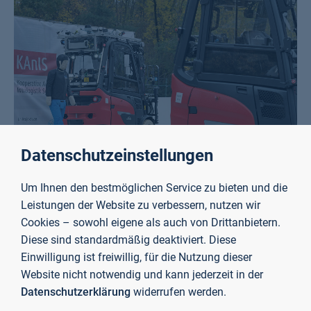
Datenschutzeinstellungen
Um Ihnen den bestmöglichen Service zu bieten und die
KAnIS: Kooperative Autonome Intralogistik Systeme
Leistungen der Website zu verbessern, nutzen wir
Verbesserung der Effizienz von intralogistischen Prozessen
Cookies – sowohl eigene als auch von Drittanbietern.
durch kooperative autonome Flurförderzeuge.
Diese sind standardmäßig deaktiviert. Diese
Einwilligung ist freiwillig, für die Nutzung dieser
Website nicht notwendig und kann jederzeit in der
Mehr erfahren
Datenschutzerklärung
widerrufen werden.