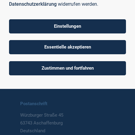
Datenschutzerklärung
widerrufen werden.
Einstellungen
To top
Essentielle akzeptieren
Technische Hochschule
Zustimmen und fortfahren
Aschaffenburg
University of Applied Sciences
Postanschrift
Würzburger Straße 45
63743 Aschaffenburg
Deutschland