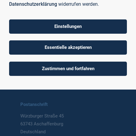
Datenschutzerklärung
widerrufen werden.
Einstellungen
To top
Essentielle akzeptieren
Technische Hochschule
Zustimmen und fortfahren
Aschaffenburg
University of Applied Sciences
Postanschrift
Würzburger Straße 45
63743 Aschaffenburg
Deutschland