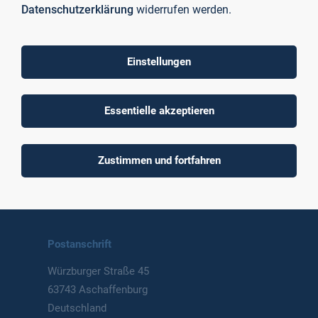
Datenschutzerklärung
widerrufen werden.
Einstellungen
To top
Essentielle akzeptieren
Technische Hochschule
Zustimmen und fortfahren
Aschaffenburg
University of Applied Sciences
Postanschrift
Würzburger Straße 45
63743 Aschaffenburg
Deutschland