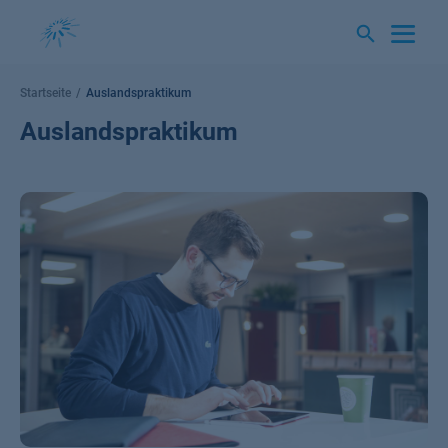
Springe
zum
Inhalt
Startseite
Auslandspraktikum
Auslandspraktikum