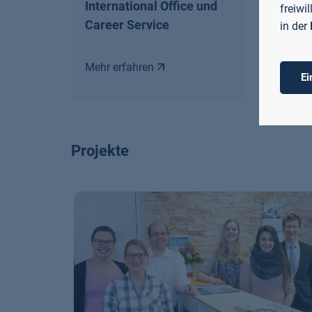
International Office und
freiwi
Career Service
in der
Mehr erfahren
Ei
Projekte