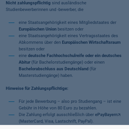
Nicht zahlungspflichtig
sind ausländische
Studienbewerberinnen und -bewerber, die
eine Staatsangehörigkeit eines Mitgliedstaates der
Europäischen Union
besitzen oder
eine Staatsangehörigkeit eines Vertragsstaates des
Abkommens über den
Europäischen Wirtschaftsraum
besitzen oder
eine
deutsche Fachhochschulreife oder ein deutsches
Abitur
(für Bachelorstudiengänge) oder einen
Bachelorabschluss aus Deutschland
(für
Masterstudiengänge) haben.
Hinweise für Zahlungspflichtige:
Für jede Bewerbung – also pro Studiengang – ist eine
Gebühr in Höhe von 80 Euro zu bezahlen.
Die Zahlung erfolgt ausschließlich über
ePayBayern
(MasterCard, Visa, Lastschrift, PayPal).
Den Beleg über die erfolgreiche Zahlung, den Sie direkt