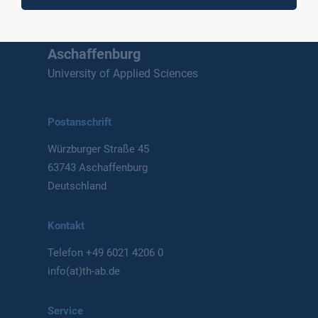
Technische Hochschule
Aschaffenburg
University of Applied Sciences
Postanschrift
Würzburger Straße 45
63743 Aschaffenburg
Deutschland
Kontakt
Telefon
+49 6021 4206 0
info(at)th-ab.de
Service