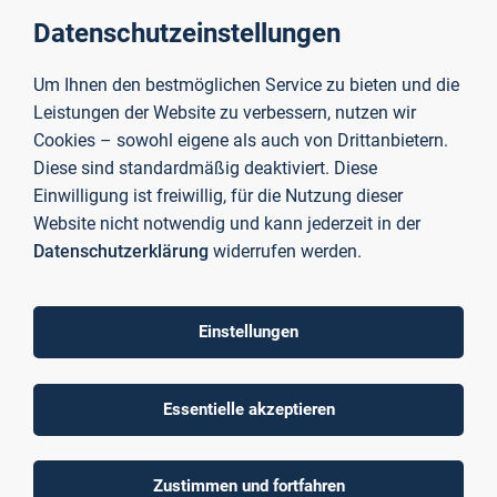
im Anschluss an die Zahlung über ePayBayern abrufen
Datenschutzeinstellungen
können, laden Sie
bis zum Ende der
Bewerbungsfrist
im Bewerbungsportal hoch.
Um Ihnen den bestmöglichen Service zu bieten und die
Ihre Online-Bewerbung wird bearbeitet, sobald der
Leistungen der Website zu verbessern, nutzen wir
Zahlbeleg hochgeladen wurde und die Gebühr
Cookies – sowohl eigene als auch von Drittanbietern.
eingegangen ist.
Diese sind standardmäßig deaktiviert. Diese
Einwilligung ist freiwillig, für die Nutzung dieser
Zur e-payBayern Plattform
Website nicht notwendig und kann jederzeit in der
Datenschutzerklärung
widerrufen werden.
Einstellungen
Essentielle akzeptieren
To top
Zustimmen und fortfahren