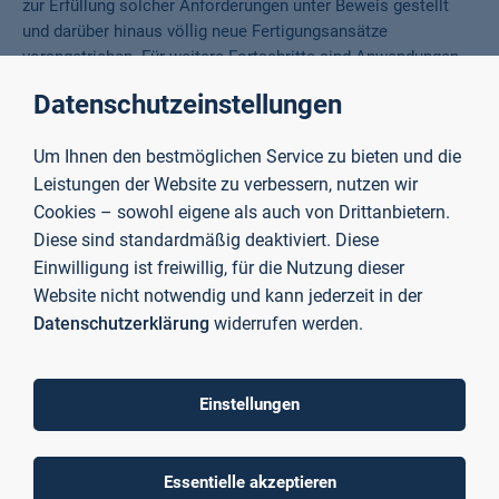
zur Erfüllung solcher Anforderungen unter Beweis gestellt
und darüber hinaus völlig neue Fertigungsansätze
vorangetrieben. Für weitere Fortschritte sind Anwendungen
im ultravioletten Spektralbereich jedoch durch die begrenzte
Datenschutzeinstellungen
Lebensdauer der optischen Elemente in den Laserquellen
sowie in den optischen Strahlengängen eingeschränkt.
Um Ihnen den bestmöglichen Service zu bieten und die
Leistungen der Website zu verbessern, nutzen wir
Ziel dieses internationalen Projekts war die Entwicklung
neuer optischer Elemente und laseroptischer Systeme für
Cookies – sowohl eigene als auch von Drittanbietern.
ultrakurz gepulste Hochleistungslaser im ultravioletten
Diese sind standardmäßig deaktiviert. Diese
Spektralbereich und die Erschließung neuer industrieller
Einwilligung ist freiwillig, für die Nutzung dieser
Anwendungen.
Website nicht notwendig und kann jederzeit in der
Datenschutzerklärung
widerrufen werden.
Methoden
Einstellungen
Ultrakurz gepulste Lasertechnologie
Glasentwicklung
Simulation von Dünnschichtarchitekturen und
Essentielle akzeptieren
Beschichtungstechnologien