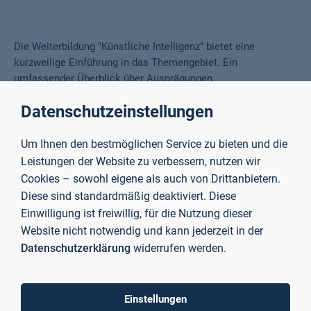
Die Weiterbildung "Künstliche Intelligenz" bietet eine
kurzweilige Einführung in das Themengebiet. Ein
umfassender Überblick über Ausprägungen,
Implementierungsansätze und Einsatzbereiche ist ebenso
Datenschutzeinstellungen
enthalten wie die praktische Anwendung mit der MATLAB
Deep Learning Toolbox.
Um Ihnen den bestmöglichen Service zu bieten und die
Sie kann über das
berufsbegleitende Modulstudium
belegt
Leistungen der Website zu verbessern, nutzen wir
werden.
Cookies – sowohl eigene als auch von Drittanbietern.
Diese sind standardmäßig deaktiviert. Diese
Einwilligung ist freiwillig, für die Nutzung dieser
Inhalte des Moduls Künstliche Intelligenz
Website nicht notwendig und kann jederzeit in der
Datenschutzerklärung
widerrufen werden.
Ausprägungen, Implementierungsansätze, Historie der
Künstlichen Intelligenz
KI-Technologien in der Anwendung inkl. aktueller
Einstellungen
Beispiele