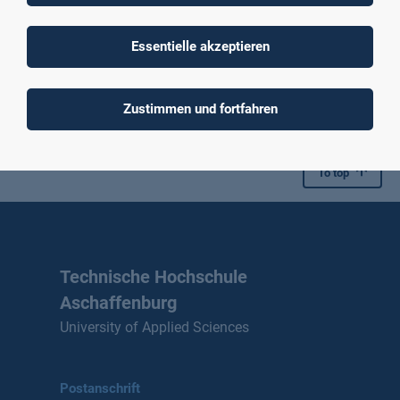
Symbolische/regelbasierte KI, konnektionistische KI
Essentielle akzeptieren
Jetzt anmelden
Zustimmen und fortfahren
To top
Technische Hochschule
Aschaffenburg
University of Applied Sciences
Postanschrift