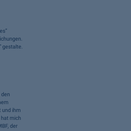
tes”
lichungen.
 gestalte.
r den
inem
t und ihm
n hat mich
MBF, der