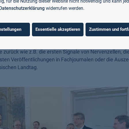
llig, für die Nutzung dieser Website nicht notwendig und kann jed
Datenschutzerklärung
widerrufen werden.
 meines Lebens an der (Fach-)Hochschule Aschaffenburg
legen, Mitarbeitern, Professoren — um mich herum verb
nstellungen
Essentielle akzeptieren
Zustimmen und fortf
überwältigende Überraschungsfeier im Hock-Saal nach der
ern-Fahrt” über den Campus. Ich denke aber auch gerne
 zurück wie z.B. die ersten Signale von Nervenzellen, die
sten Veröffentlichungen in Fachjournalen oder die Ausz
sischen Landtag.