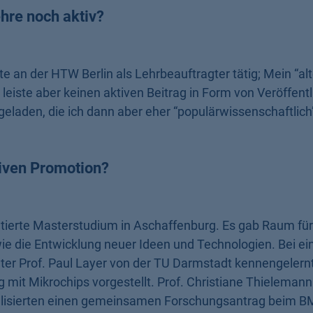
ehre noch aktiv?
te an der HTW Berlin als Lehrbeauftragter tätig; Mein “al
 leiste aber keinen aktiven Beitrag in Form von Veröffent
laden, die ich dann aber eher “populärwissenschaftlich”
tiven Promotion?
entierte Masterstudium in Aschaffenburg. Es gab Raum fü
e die Entwicklung neuer Ideen und Technologien. Bei e
ter Prof. Paul Layer von der TU Darmstadt kennengelern
g mit Mikrochips vorgestellt. Prof. Christiane Thieleman
ealisierten einen gemeinsamen Forschungsantrag beim B