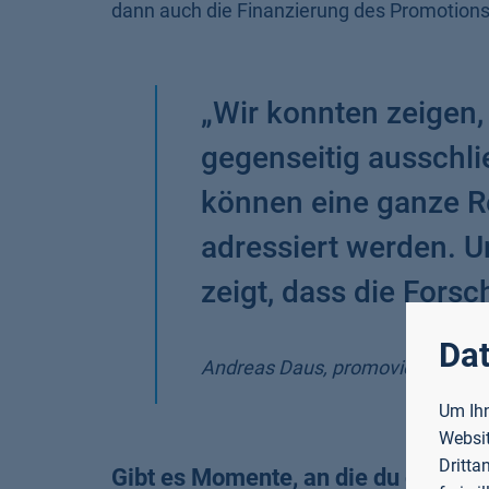
dann auch die Finanzierung des Promotions
„
Wir konnten zeigen,
gegenseitig ausschl
können eine ganze R
adressiert werden. U
zeigt, dass die Fors
Dat
Andreas Daus, promovierte im 
Um Ihn
Websit
Dritta
Gibt es Momente, an die du gerne 