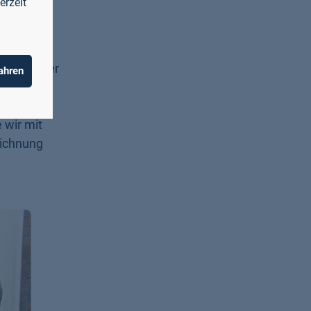
erzeit
 mit
racht. Der
ahren
 an die
 wir mit
eichnung