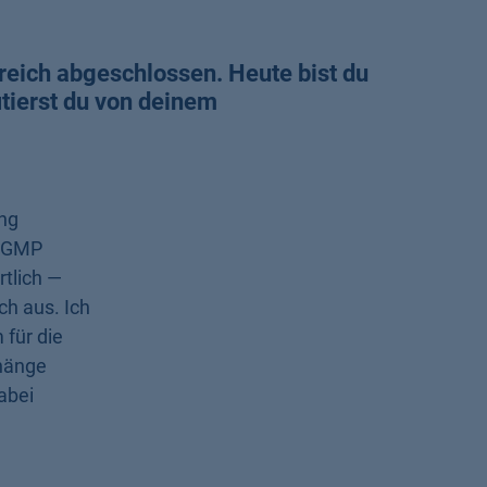
reich abgeschlossen. Heute bist du
itierst du von deinem
ing
, GMP
tlich —
ch aus. Ich
 für die
hänge
abei