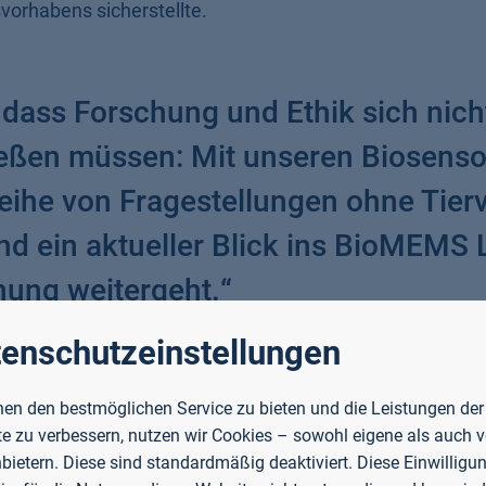
vorhabens sicherstellte.
 dass Forschung und Ethik sich nich
ießen müssen: Mit unseren Biosens
eihe von Fragestellungen ohne Tier
nd ein aktueller Blick ins BioMEMS 
chung weitergeht.
“
enschutzeinstellungen
BioMEMS Lab
en den bestmöglichen Service zu bieten und die Leistungen der
e zu verbessern, nutzen wir Cookies – sowohl eigene als auch 
nbietern. Diese sind standardmäßig deaktiviert. Diese Einwilligun
zurück denkst?