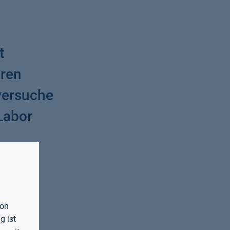
t
oren
versuche
Labor
von
g ist