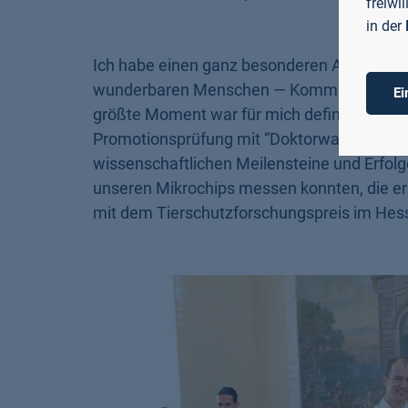
freiwi
in der
Ich habe einen ganz besonderen Abschnitt
wunderbaren Menschen — Kommilitonen, Kol
Ei
größte Moment war für mich definitiv die 
Promotionsprüfung mit “Doktorwagen-Jungf
wissenschaftlichen Meilensteine und Erfolge
unseren Mikrochips messen konnten, die er
mit dem Tierschutzforschungspreis im Hes