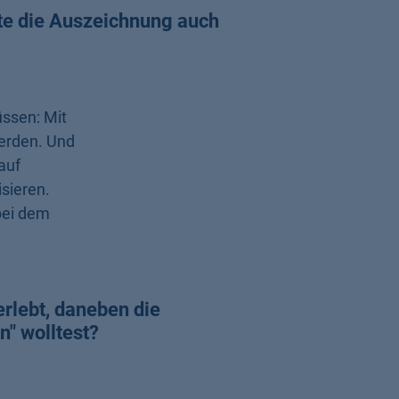
ste die Auszeichnung auch
üssen: Mit
erden. Und
auf
sieren.
bei dem
rlebt, daneben die
n" wolltest?