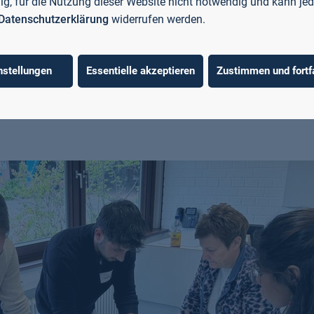
 und stabile Brücke zu konstruieren. Entscheidend war da
llig, für die Nutzung dieser Website nicht notwendig und kann jed
Datenschutzerklärung
widerrufen werden.
e Tragfähigkeit. Die Brücke musste einem kleinen fernge
reich überqueren musste. Das Siegerteam wurde im Ansch
t im Landkreis Miltenberg, prämiert.
nstellungen
Essentielle akzeptieren
Zustimmen und fortf
raktive Spiel „Fake oder Fact“, das auf unterhaltsame W
n Austausch zusätzlich belebte.