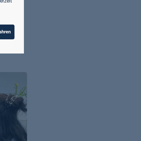
bei nicht
erzeit
steuerten
luss durch
ahren
eise das