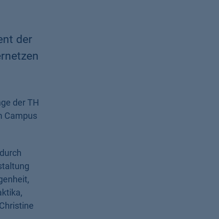
ent der
ernetzen
nge der TH
am Campus
 durch
staltung
genheit,
ktika,
Christine