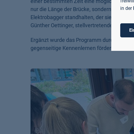
einer bestimmten Zeit eine möglichst lange
freiwi
in der
nur die Länge der Brücke, sondern auch ihr
Elektrobagger standhalten, der sie erfolg
Günther Oettinger, stellvertretenden Landra
Ei
Ergänzt wurde das Programm durch das inte
gegenseitige Kennenlernen förderte und de