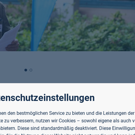
ttelstandsmanagement
enschutzeinstellungen
 stand eine neue Team-Challenge, die das Motto „Brück
en den bestmöglichen Service zu bieten und die Leistungen der
rtreterinnen und -vertreter traten in gemischten Teams
e zu verbessern, nutzen wir Cookies – sowohl eigene als auch 
erialien, z. B. Zeitungen, Strohhalmen oder Kreppband,
nbietern. Diese sind standardmäßig deaktiviert. Diese Einwilligun