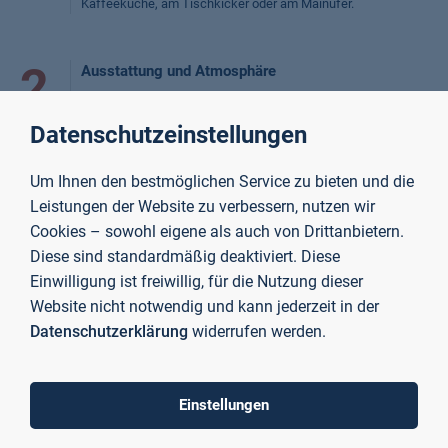
Kaffeeküche, am Tischkicker oder am Mainufer.
2
Ausstattung und Atmosphäre
Wir sind nicht auf dem Hauptcampus in Aschaffenburg,
sondern arbeiten und lernen im neu eingerichteten
Datenschutzeinstellungen
Studienzentrum am Campus Miltenberg. Das bedeutet im
Klartext: modernste Ausstattung und eine sehr familiäre
Atmosphäre.
Um Ihnen den bestmöglichen Service zu bieten und die
Leistungen der Website zu verbessern, nutzen wir
Cookies – sowohl eigene als auch von Drittanbietern.
3
Blended-Learning-Methode
Diese sind standardmäßig deaktiviert. Diese
Hier studierst du in der Regel nur an zwei
Einwilligung ist freiwillig, für die Nutzung dieser
zusammenhängenden Tagen in der Woche. Den Rest kannst
Website nicht notwendig und kann jederzeit in der
du flexibel von zu Hause aus erledigen. Unsere Blended-
Datenschutzerklärung
widerrufen werden.
Learning-Methode macht es möglich, das Studium auch in
besonderen Lebenslagen zu starten, wenn du beispielsweise
Kinder betreust, selbst Geld hinzuverdienen musst oder im
elterlichen Betrieb arbeitest.
Einstellungen