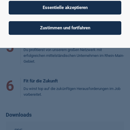
4
Individualität
Essentielle akzeptieren
Bei uns kannst du dich genau nach deinen Vorlieben und
Interessen spezialisieren – wir bieten viele
Studienschwerpunkte an.
Zustimmen und fortfahren
5
Netzwerk
Du profitierst von unserem großen Netzwerk mit
erfolgreichen mittelständischen Unternehmen im Rhein-Main-
Gebiet.
6
Fit für die Zukunft
Du wirst top auf die zukünftigen Herausforderungen im Job
vorbereitet.
Downloads