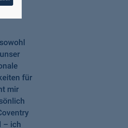
t:
 sowohl
 unser
onale
eiten für
ht mir
sönlich
Coventry
d – ich