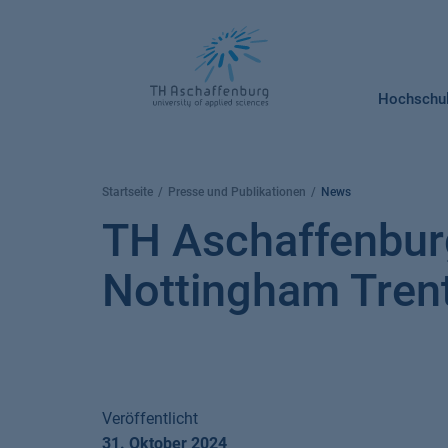
Springe
zum
Inhalt
Hochschu
Startseite
Presse und Publikationen
News
TH Aschaffenburg
Nottingham Trent
Veröffentlicht
31. Oktober 2024