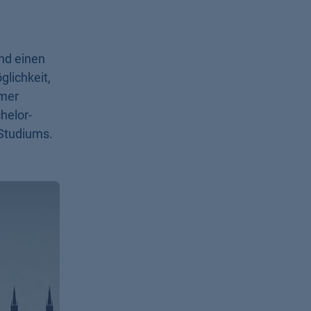
nd einen
glichkeit,
mmer
helor-
Studiums.