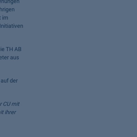
iehungen
hrigen
t im
nitiativen
Die TH AB
eter aus
auf der
r CU mit
t ihrer