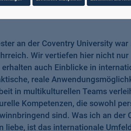
onders begeistert von seinem aktuellen Auslandsaufenthal
ter an der Coventry University war
rreich. Wir vertiefen hier nicht nur
erhalten auch Einblicke in internati
aktische, reale Anwendungsmöglichk
eit in multikulturellen Teams verlei
turelle Kompetenzen, die sowohl per
ewinnbringend sind. Was ich an der 
 liebe, ist das internationale Umfel