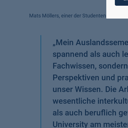
Mats Möllers, einer der Studenten, ist bes
„
Mein Auslandssemes
spannend als auch leh
Fachwissen, sondern 
Perspektiven und pr
unser Wissen. Die Arb
wesentliche interkul
als auch beruflich g
University am meisten