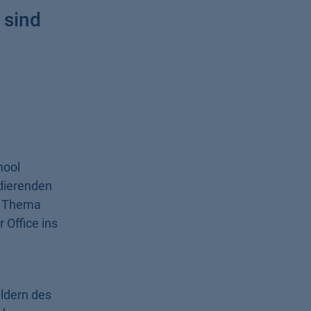
 sind
hool
dierenden
m Thema
 Office ins
eldern des