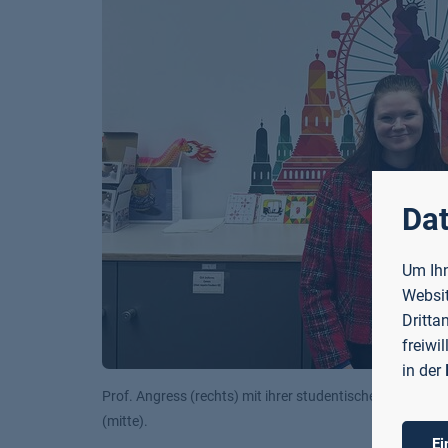
Dat
Um Ihn
Websit
Dritta
freiwi
in der
Das Global Experience Team der Conventry University mit
Ei