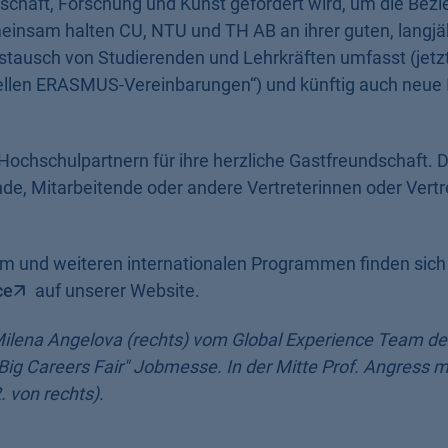
schaft, Forschung und Kunst gefördert wird, um die Bez
meinsam halten CU, NTU und TH AB an ihrer guten, langjä
ustausch von Studierenden und Lehrkräften umfasst (jetz
ellen ERASMUS-Vereinbarungen“) und künftig auch neue I
 Hochschulpartnern für ihre herzliche Gastfreundschaft. 
ende, Mitarbeitende oder andere Vertreterinnen oder Vertr
 und weiteren internationalen Programmen finden sich 
ce
auf unserer Website.
 Milena Angelova (rechts) vom Global Experience Team de
Big Careers Fair" Jobmesse. In der Mitte Prof. Angress mi
. von rechts).