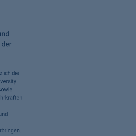
und
 der
lich die
versity
 sowie
hrkräften
 und
rbringen.