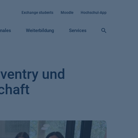
Exchange students
Moodle
Hochschul-App
onales
Weiterbildung
Services
ventry und
chaft