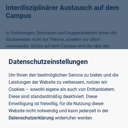
Pause
Interdisziplinärer Austausch auf dem
Campus
In Vorlesungen, Seminaren und Gruppenarbeiten lernen die
Studierenden nicht nur Theorie, sondern vor allem
voneinander. Schon auf dem Campus wird die Idee des
Studiengangs für das spätere Berufsleben gelebt: Die
Studierenden diskutieren, reflektieren und lernen gemeinsam
Datenschutzeinstellungen
– ein Prozess, der direkt in den Berufsalltag übertragbar ist.
Um Ihnen den bestmöglichen Service zu bieten und die
Carolina und Vanessa nutzen ihre Präsenztage für den
Leistungen der Website zu verbessern, nutzen wir
Austausch und bleiben über eine WhatsApp-Gruppe, auch mit
Cookies – sowohl eigene als auch von Drittanbietern.
anderen Kommilitoninnen und Kommilitonen, zwischen den
Diese sind standardmäßig deaktiviert. Diese
Vorlesungen im Kontakt. Carolina, die bereits als
Einwilligung ist freiwillig, für die Nutzung dieser
Physiotherapeutin arbeitet, bekommt durch Vanessas
Website nicht notwendig und kann jederzeit in der
Perspektive aus der Ergotherapie neue Ideen, wie sie
Datenschutzerklärung
widerrufen werden.
Bewegungsübungen noch kreativer gestalten oder
Alltagshilfen in ihre Therapie einbeziehen kann. Umgekehrt