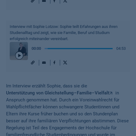
URL
Mail
Facebook
X
Play
/
Pause
Interview mit Sophie Lotzow: Sophie teilt Erfahrungen aus ihren
Studienalltag und zeigt, wie sie Familie, Beruf und Studium
erfolgreich miteinander vereinbart.
00
:
00
04:53
URL
Mail
Facebook
X
Play
/
Pause
Im Interview erzählt Sophie, dass sie die
Unterstützung von Gleichstellung–Familie–Vielfalt
in
Anspruch genommen hat. Durch ein Voreinwahlrecht für
Wahlpflichtfächer können schwangere Studentinnen und
Eltern ihre Kurse früher buchen und so den Stundenplan
besser auf ihre familiären Verpflichtungen abstimmen. Diese
Regelung ist Teil des Engagements der Hochschule für
familienfreundliche Studienbedingungen und wurde im