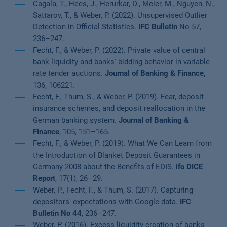
Cagala, T., Hees, J., Herurkar, D., Meier, M., Nguyen, N.,
Sattarov, T., & Weber, P. (2022). Unsupervised Outlier
Detection in Official Statistics.
IFC Bulletin
No 57,
236–247.
Fecht, F., & Weber, P. (2022). Private value of central
bank liquidity and banks' bidding behavior in variable
rate tender auctions.
Journal of Banking & Finance
,
136, 106221.
Fecht, F., Thum, S., & Weber, P. (2019). Fear, deposit
insurance schemes, and deposit reallocation in the
German banking system.
Journal of Banking &
Finance
, 105, 151–165.
Fecht, F., & Weber, P. (2019). What We Can Learn from
the Introduction of Blanket Deposit Guarantees in
Germany 2008 about the Benefits of EDIS.
ifo DICE
Report
, 17(1), 26–29.
Weber, P., Fecht, F., & Thum, S. (2017). Capturing
depositors' expectations with Google data.
IFC
Bulletin No 44
, 236–247.
Weber, P. (2016). Excess liquidity creation of banks