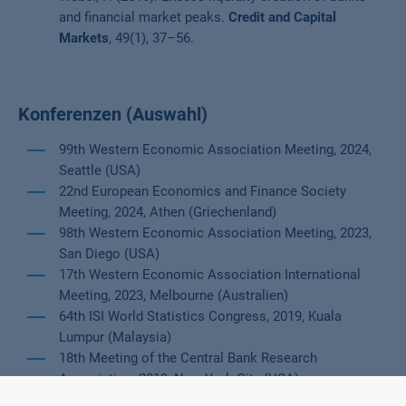
and financial market peaks.
Credit and Capital
Markets
, 49(1), 37–56.
Konferenzen (Auswahl)
99th Western Economic Association Meeting, 2024,
Seattle (USA)
22nd European Economics and Finance Society
Meeting, 2024, Athen (Griechenland)
98th Western Economic Association Meeting, 2023,
San Diego (USA)
17th Western Economic Association International
Meeting, 2023, Melbourne (Australien)
64th ISI World Statistics Congress, 2019, Kuala
Lumpur (Malaysia)
18th Meeting of the Central Bank Research
Association, 2019, New York City (USA)
94th Western Economic Association Meeting, 2019,