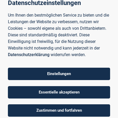
Datenschutzeinstellungen
San Francisco (USA)
15th Western Economic Association International
Um Ihnen den bestmöglichen Service zu bieten und die
Meeting, 2019, Tokio (Japan)
Leistungen der Website zu verbessern, nutzen wir
14th Conference on the Microstructure of Financial
Cookies – sowohl eigene als auch von Drittanbietern.
Markets, 2018, Hong Kong (China)
33rd European Economic Association Meeting, 2018,
Diese sind standardmäßig deaktiviert. Diese
Köln (Deutschland)
Einwilligung ist freiwillig, für die Nutzung dieser
10th Finance Conference of the Portuguese Finance
Website nicht notwendig und kann jederzeit in der
Network, 2018, Lissabon (Portugal)
Datenschutzerklärung
widerrufen werden.
2nd Conference on Advanced Research Methods and
Analytics, 2018, Valencia (Spanien)
6th Financial Engineering & Banking Society
Einstellungen
Conference, 2018, Rom (Italien)
1st ISI Regional Statistics Conference, 2017, Bali
(Indonesien)
Essentielle akzeptieren
2nd Conference of European Statistics Stakeholders,
2016, Budapest (Ungarn)
3rd Kiel Workshop on Asset Pricing, 2016, Kiel
Zustimmen und fortfahren
(Deutschland)