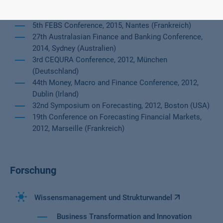
67th Meeting of the German Economic Association,
2015, Münster (Deutschland)
5th FEBS Conference, 2015, Nantes (Frankreich)
27th Australasian Finance and Banking Conference,
2014, Sydney (Australien)
3rd CEQURA Conference, 2012, München
(Deutschland)
44th Money, Macro and Finance Conference, 2012,
Dublin (Irland)
32nd Symposium on Forecasting, 2012, Boston (USA)
19th Conference on Forecasting Financial Markets,
2012, Marseille (Frankreich)
Forschung
Wissensmanagement und Strukturwandel
Business Transformation and Innovation