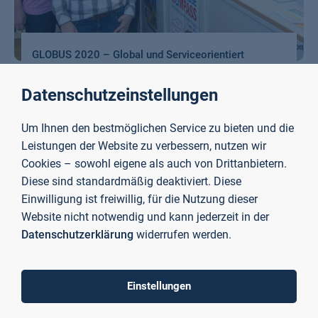
GLOBUS 2020 – Global und Serviceorientiert
Auf- und Ausbau des Career Service als Dienstleistungseinheit
Datenschutzeinstellungen
für Studieninteressierte, Studierende, Absolventinnen und
Absolventen sowie Ehemalige und als primärer
Ansprechpartner für Unternehmen.
Um Ihnen den bestmöglichen Service zu bieten und die
Leistungen der Website zu verbessern, nutzen wir
Cookies – sowohl eigene als auch von Drittanbietern.
Mehr erfahren
Diese sind standardmäßig deaktiviert. Diese
Einwilligung ist freiwillig, für die Nutzung dieser
Website nicht notwendig und kann jederzeit in der
Datenschutzerklärung
widerrufen werden.
To top
Einstellungen