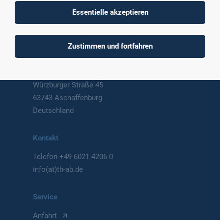
Technische Hochschule
Essentielle akzeptieren
Aschaffenburg
University of Applied Sciences
Zustimmen und fortfahren
Postanschrift
Würzburger Straße 45
63743 Aschaffenburg
Deutschland
Kontakt
Telefon
+49 6021 4206 0
info(at)th-ab.de
Service
Anfahrt