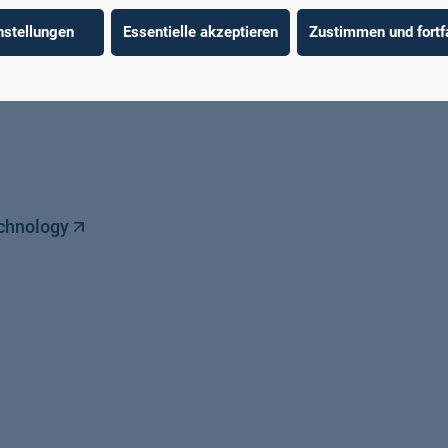
nstellungen
Essentielle akzeptieren
Zustimmen und fortf
ligente Systeme (NISys)
echnology