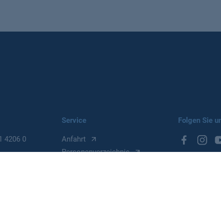
Service
Folgen Sie u
1 4206 0
Anfahrt
Personenverzeichnis
Presse und Publikationen
Stellenangebote