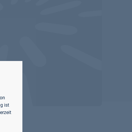
von
g ist
erzeit