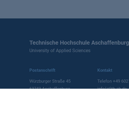
Technische Hochschule Aschaffenburg
University of Applied Sciences
Postanschrift
Kontakt
Würzburger Straße 45
Telefon
+49 602
63743 Aschaffenburg
info(at)th-ab.de
Deutschland