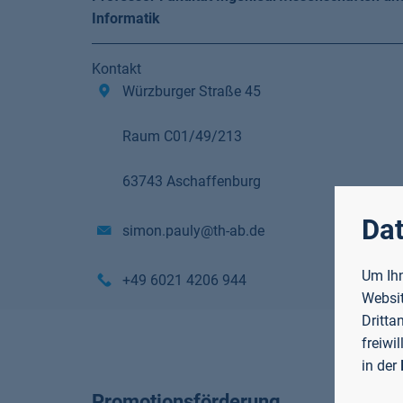
Informatik
Kontakt
Würzburger Straße 45
Raum C01/49/213
63743 Aschaffenburg
Dat
simon.pauly@th-ab.de
Um Ihn
+49 6021 4206 944
Websit
Dritta
freiwi
in der
Promotionsförderung