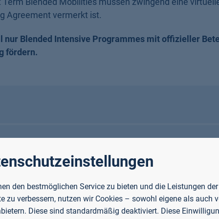
 Term Blended Mobilities müssen zwingend eine virtuell
g Agreement vermerkt ist.
l nur Blended Intensive Programmes mit offizieller Bete
 fördern.
enschutzeinstellungen
en den bestmöglichen Service zu bieten und die Leistungen der
e zu verbessern, nutzen wir Cookies – sowohl eigene als auch 
nbietern. Diese sind standardmäßig deaktiviert. Diese Einwilligun