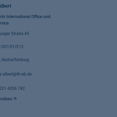
Albert
rin International Office und
rvice
urger Straße 45
 C01/01/E12
 Aschaffenburg
a.albert@th-ab.de
021 4206 742
hreiben