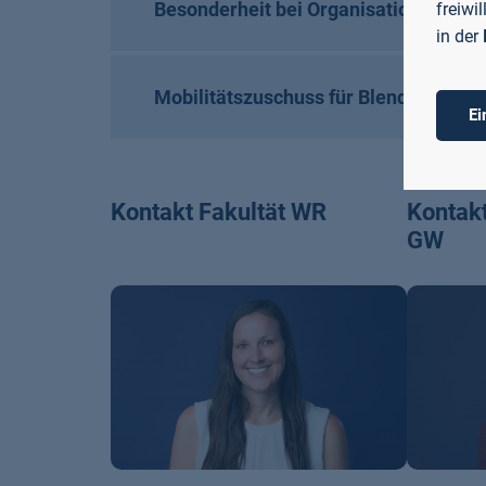
Besonderheit bei Organisation durch 
freiwi
in der
Mobilitätszuschuss für Blended Sho
Ei
Kontakt Fakultät WR
Kontakt
GW