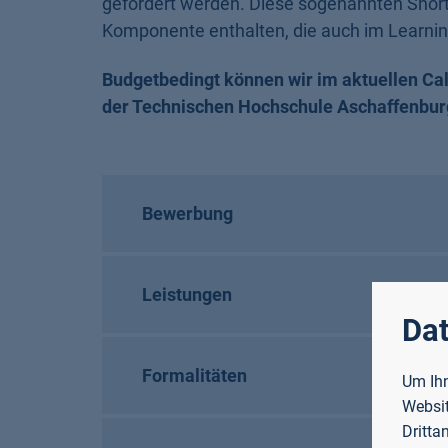
gefördert werden. Diese sogenannten Short
Komponente enthalten, die auch im Learnin
Budgetbedingt können wir im aktuellen Cal
der Technischen Hochschule Aschaffenburg
Bewerbung
Leistungen
Dat
Formalitäten
Um Ihn
Websit
Dritta