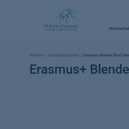
Springe
zum
Inhalt
Hochschu
Startseite
Kurzzeitprogramme
Erasmus+ Blended Short Term
Erasmus+ Blended