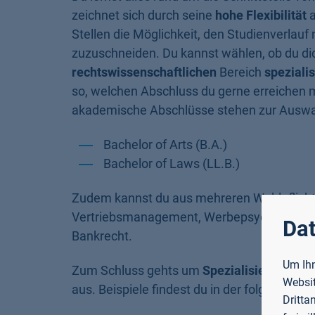
zeichnet sich durch seine
hohe Flexibilität
a
Stellen die Möglichkeit, den Studienverlau
zuzuschneiden. Du kannst wählen, ob du di
rechtswissenschaftlichen
Bereich
speziali
so, welchen Abschluss du gerne erreichen m
akademische Abschlüsse stehen zur Auswa
Bachelor of Arts (B.A.)
Bachelor of Laws (LL.B.)
Zudem kannst du aus mehreren Wahlpflichtm
Vertriebsmanagement, Werbepsychologie, Int
Dat
Bankrecht.
Um Ihn
Zum Schluss gehts um
Spezialisierung
: du
Websit
aus. Beispiele findest du in der folgenden L
Dritta