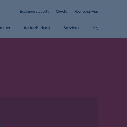
Exchange students
Moodle
Hochschul-App
onales
Weiterbildung
Services