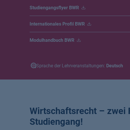
Studiengangsflyer BWR
Internationales Profil BWR
Modulhandbuch BWR
Sprache der Lehrveranstaltungen:
Deutsch
Wirtschaftsrecht – zwei 
Studiengang!