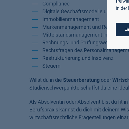
freiwi
Compliance
in der
Digitale Geschäftsmodelle und Entrep
Immobilienmanagement
Markenmanagement und Recht
Ei
Mittelstandsmanagement in der Unt
Rechnungs- und Prüfungswesen
Rechtsfragen des Personalmanagem
Restrukturierung und Insolvenz
Steuern
Willst du in die
Steuerberatung
oder
Wirtsc
Studienschwerpunkte schaffst du eine ideal
Als Absolventin oder Absolvent bist du fit i
Berufspraxis kannst du dich mit deinem Wi
wirtschaftsrechtliche Fragestellungen einar