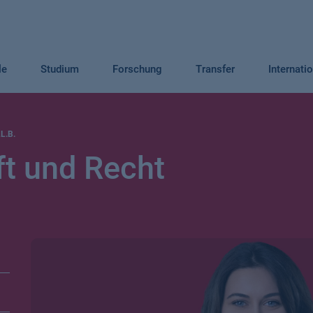
le
Studium
Forschung
Transfer
Internati
LL.B.
ft und Recht