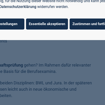
llig, für die Nutzung dieser Website nicht notwendig und kann jed
Datenschutzerklärung
widerrufen werden.
reneurship
nstellungen
Essentielle akzeptieren
Zustimmen und fortf
ernehmenspraxis
ents
haftsprüfung
gehen? Im Rahmen dafür relevanter
e Basis für die Berufsexamina.
n beiden Disziplinen: BWL und Jura. In der späteren
ssen leicht auch in neue ökonomische und
beiten.