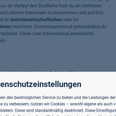
us: im Verlauf des Studiums hast du an mehreren
f nach deinen Interessen zu bestimmen und auf dich
ch im
betriebswirtschaftlichen
oder im
sieren
möchtest. Dementsprechend entscheidest du
öchtest. Diese zwei international anerkannte
hl:
odulen wählen, wie z. B. Project Finance,
roduction to the EU, Strafrecht, Erbrecht, Miet- und
enschutzeinstellungen
en den bestmöglichen Service zu bieten und die Leistungen der
 wählst dir zwei aus knapp 20 Studienschwerpunkten
e zu verbessern, nutzen wir Cookies – sowohl eigene als auch 
iste. Mach, was dich besonders interessiert!
nbietern. Diese sind standardmäßig deaktiviert. Diese Einwilligun