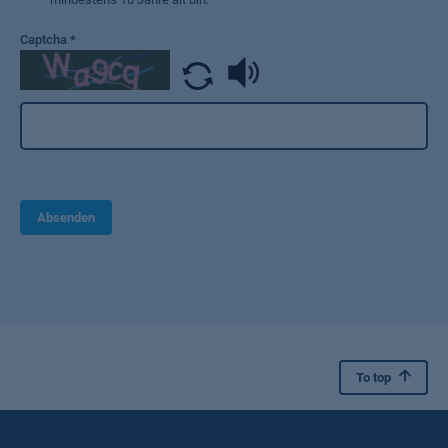
Captcha
*
Absenden
To top