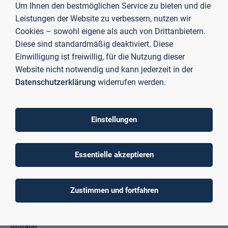
Um Ihnen den bestmöglichen Service zu bieten und die
Konfliktdynamiken wahrnehmen und aufgreifen
Klärung von Konfliktsituationen unterstützen
Leistungen der Website zu verbessern, nutzen wir
Cookies – sowohl eigene als auch von Drittanbietern.
Dozent
Diese sind standardmäßig deaktiviert. Diese
Einwilligung ist freiwillig, für die Nutzung dieser
Joachim Schmitt
Website nicht notwendig und kann jederzeit in der
Datenschutzerklärung
widerrufen werden.
Teilnahmegebühr
kostenlos (Das Projekt EmpowerHER wird im Rahmen des
Einstellungen
Programms "Wandel der Arbeit sozialpartnerschaftlich
gestalten" durch das Bundesministerium für Arbeit und
Soziales und die Europäische Union über den Europäischen
Essentielle akzeptieren
Sozialfonds Plus (ESF Plus) gefördert.)
maximale Gruppengröße
Zustimmen und fortfahren
20 Personen
Umfang